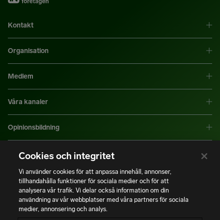
Kontakt
Organisation
Medlem
Våra kanaler
Opinionsbildning
Mer information
Cookies och integritet
Vi använder cookies för att anpassa innehåll, annonser,
tillhandahålla funktioner för sociala medier och för att
|
|
Integritetspolicy
Användning av cookies
Bli medlem
analysera vår trafik. Vi delar också information om din
användning av vår webbplatser med våra partners för sociala
medier, annonsering och analys.
Copyright © Installatörsföretagen. Alla rättigheter förbehålls.