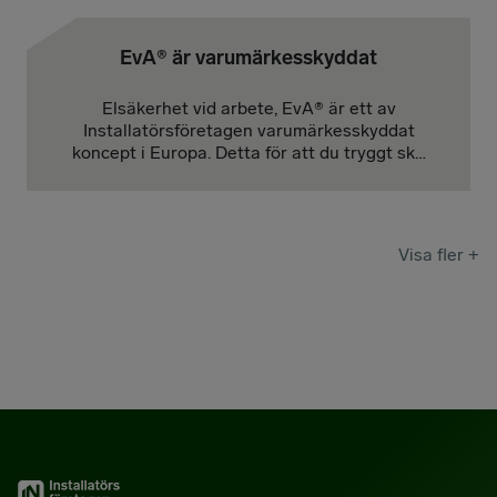
EvA® är varumärkesskyddat
Elsäkerhet vid arbete, EvA® är ett av
Installatörsföretagen varumärkesskyddat
koncept i Europa. Detta för att du tryggt ska
veta att om du exempelvis går en utbildning i
EvA så handlar det om Installatörsföretagens
koncept för elsäkerhet vid arbete.
Visa fler +