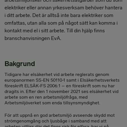
arbetsmiljörisker och säkerhetsåtgärder som du som
elektriker eller annan yrkesverksam behöver hantera
i ditt arbete. Det är alltså inte bara elektriker som
omfattas, utan alla som på något sätt kan komma i
kontakt med el i sitt arbete. Till din hjälp finns
branschanvisningen EvA.
Bakgrund
Tidigare har elsäkerhet vid arbete reglerats genom
europanormen SS-EN 50110-1 samt i Elsäkerhetsverkets
föreskrift ELSÄK-FS 2006:1 – en föreskrift som nu har
dragits in. Efter den 1 november 2021 ses elsäkerhet vid
arbete som en ren arbetsmiljöfråga, med
Arbetsmiljöverket som enda tillsynsmyndighet.
För att uppnå en god arbetsmiljö avseende skydd mot
strömgenomgång och ljusbåge i samband med att
arbeten utförs där det finns risk för elfara, har vi på