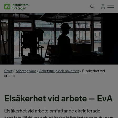
Hoppa
till
innehåll
You
Start
/
Arbetsgivare
/
Arbetsmiljö och säkerhet
/
Elsäkerhet vid
are
arbete
here
Elsäkerhet vid arbete – EvA
Elsäkerhet vid arbete omfattar de elrelaterade