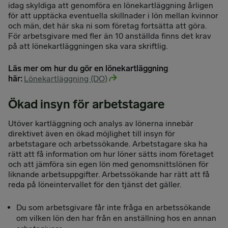
idag skyldiga att genomföra en lönekartläggning årligen
för att upptäcka eventuella skillnader i lön mellan kvinnor
och män, det här ska ni som företag fortsätta att göra.
För arbetsgivare med fler än 10 anställda finns det krav
på att lönekartläggningen ska vara skriftlig.
Läs mer om hur du gör en lönekartläggning
här:
Lönekartläggning (DO)
Ökad insyn för arbetstagare
Utöver kartläggning och analys av lönerna innebär
direktivet även en ökad möjlighet till insyn för
arbetstagare och arbetssökande. Arbetstagare ska ha
rätt att få information om hur löner sätts inom företaget
och att jämföra sin egen lön med genomsnittslönen för
liknande arbetsuppgifter. Arbetssökande har rätt att få
reda på löneintervallet för den tjänst det gäller.
Du som arbetsgivare får inte fråga en arbetssökande
om vilken lön den har från en anställning hos en annan