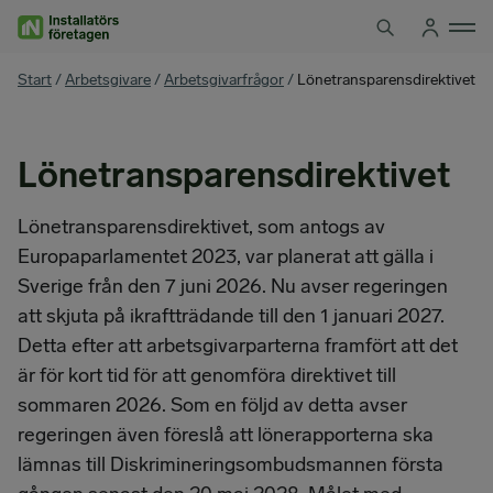
Hoppa
till
innehåll
You
Start
/
Arbetsgivare
/
Arbetsgivarfrågor
/
Lönetransparensdirektivet
are
here
Lönetransparensdirektivet
Lönetransparensdirektivet, som antogs av
Europaparlamentet 2023, var planerat att gälla i
Sverige från den 7 juni 2026. Nu avser regeringen
att skjuta på ikraftträdande till den 1 januari 2027.
Detta efter att arbetsgivarparterna framfört att det
är för kort tid för att genomföra direktivet till
sommaren 2026. Som en följd av detta avser
regeringen även föreslå att lönerapporterna ska
lämnas till Diskrimineringsombudsmannen första