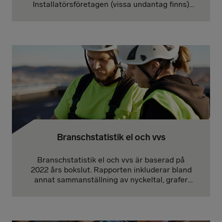
Installatörsföretagen (vissa undantag finns)
som utför installationer åt konsumenter.
Genom ditt företags medlemskap hos oss
erbjuder du konsumenten en kostnadsfri
garanti på ditt jobb. Så här fungerar det.
Branschstatistik el och vvs
Branschstatistik el och vvs är baserad på
2022 års bokslut. Rapporten inkluderar bland
annat sammanställning av nyckeltal, grafer
och kommentarer.