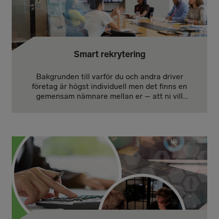
Smart rekrytering
Bakgrunden till varför du och andra driver
företag är högst individuell men det finns en
gemensam nämnare mellan er – att ni vill
tjäna pengar. Sannolikt rekryterar du smart
men kan det vara så att du kan bli än smartare
i din rekrytering och att det skulle kunna bidra
till ökad konkurrenskraft och bättre
lönsamhet?