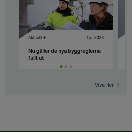
Aktuellt
1 jul 2026
Lö
Nu gäller de nya byggreglerna
F
fullt ut
l
Visa fler