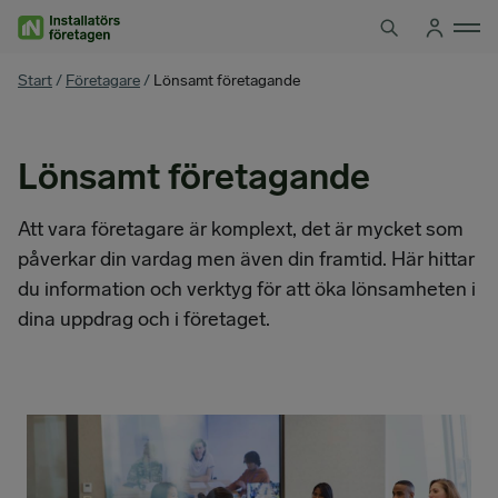
Hoppa
till
innehåll
You
Start
/
Företagare
/
Lönsamt företagande
are
here
Lönsamt företagande
Att vara företagare är komplext, det är mycket som
påverkar din vardag men även din framtid. Här hittar
du information och verktyg för att öka lönsamheten i
dina uppdrag och i företaget.