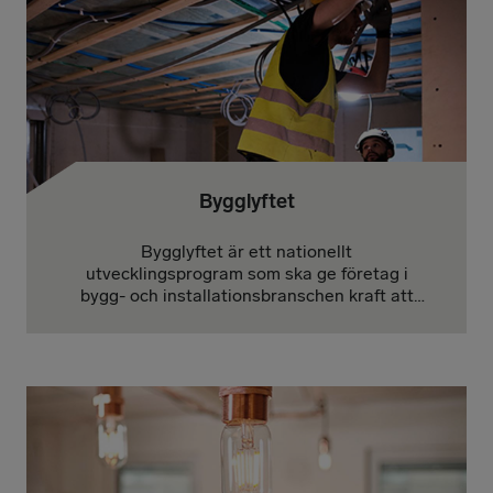
Bygglyftet
Bygglyftet är ett nationellt
utvecklingsprogram som ska ge företag i
bygg- och installationsbranschen kraft att
verka och växa i en föränderlig omvärld. Syftet
är att utveckla företagens kompetens och
konkurrenskraft inom produktivitet, hållbarhet
och digitalisering.