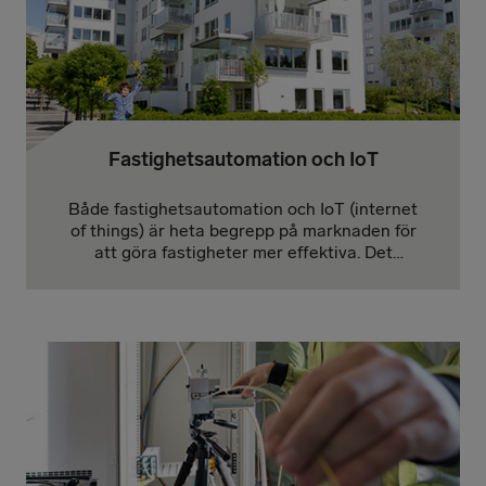
Fastighetsautomation och IoT
Både fastighetsautomation och IoT (internet
of things) är heta begrepp på marknaden för
att göra fastigheter mer effektiva. Det
förekommer ett antal olika tekniker för att
lösa kommunikationsbehovet mellan olika
enheter och uppkoppling av sensorer, nedan
går vi genom de vanligaste och dess för- och
nackdelar.