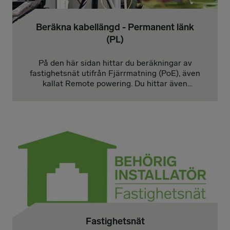
Beräkna kabellängd - Permanent länk
(PL)
På den här sidan hittar du beräkningar av
fastighetsnät utifrån Fjärrmatning (PoE), även
kallat Remote powering. Du hittar även
information om vad du behöver tänka på när
du ska beräkna kabellängd utifrån till exempel
temperaturökningar och strömstyrka. Givetvis
hittar du även vår räknesnurra för att beräkna
kabellängd.
Fastighetsnät