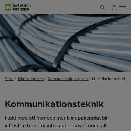
Hoppa
till
innehåll
You
Start
/
Teknikområden
/
Kommunikationsteknik
/
Om teknikområdet
are
here
Kommunikationsteknik
I takt med att mer och mer blir uppkopplat blir
infrastrukturer för informationsöverföring allt