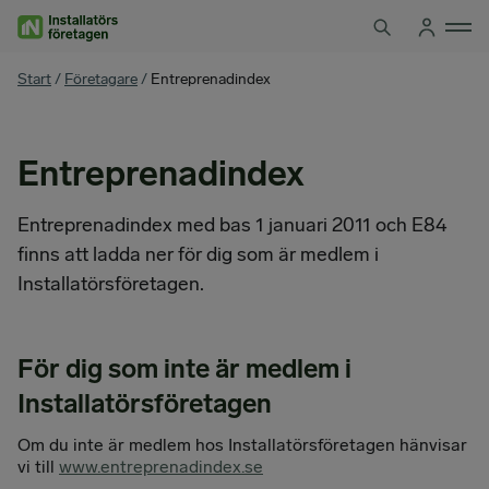
Hoppa
till
innehåll
You
Start
/
Företagare
/
Entreprenadindex
are
here
Entreprenadindex
Entreprenadindex med bas 1 januari 2011 och E84
finns att ladda ner för dig som är medlem i
Installatörsföretagen.
För dig som inte är medlem i
Installatörsföretagen
Om du inte är medlem hos Installatörsföretagen hänvisar
vi till
www.entreprenadindex.se