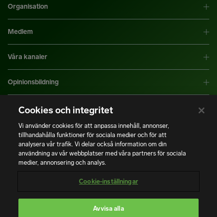
Organisation
Medlem
Våra kanaler
Opinionsbildning
Mer information
Cookies och integritet
Vi använder cookies för att anpassa innehåll, annonser,
tillhandahålla funktioner för sociala medier och för att
|
|
Integritetspolicy
Användning av cookies
Bli medlem
analysera vår trafik. Vi delar också information om din
användning av vår webbplatser med våra partners för sociala
medier, annonsering och analys.
Copyright © Installatörsföretagen. Alla rättigheter förbehålls.
Cookie-inställningar
Avvisa alla