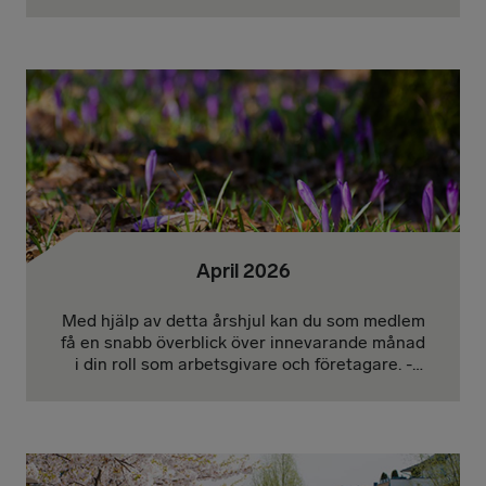
Januari | Februari | Mars | April | Maj |
Juni/Juli | Augusti | September | Oktober |
November | December
April 2026
Med hjälp av detta årshjul kan du som medlem
få en snabb överblick över innevarande månad
i din roll som arbetsgivare och företagare. -
Januari | Februari | Mars | April | Maj |
Juni/Juli | Augusti | September | Oktober |
November | December