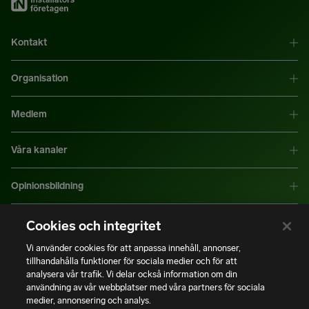
Kontakt
Organisation
Medlem
Våra kanaler
Opinionsbildning
Mer information
Cookies och integritet
Vi använder cookies för att anpassa innehåll, annonser,
tillhandahålla funktioner för sociala medier och för att
|
|
Integritetspolicy
Användning av cookies
Bli medlem
analysera vår trafik. Vi delar också information om din
användning av vår webbplatser med våra partners för sociala
medier, annonsering och analys.
Copyright © Installatörsföretagen. Alla rättigheter förbehålls.