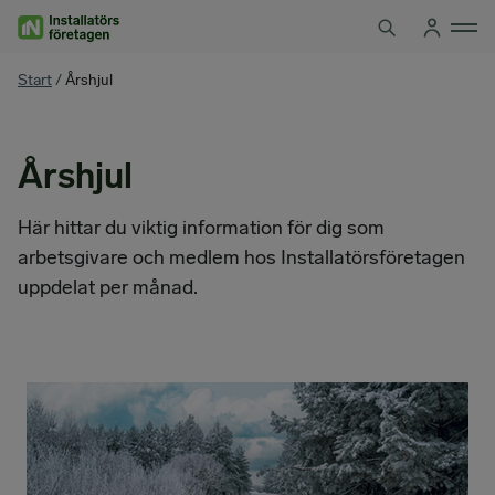
Hoppa
till
innehåll
You
Start
/
Årshjul
are
here
Årshjul
Här hittar du viktig information för dig som
arbetsgivare och medlem hos Installatörsföretagen
uppdelat per månad.