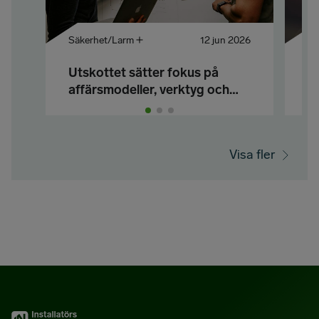
Säkerhet/Larm
12 jun 2026
Da
Utskottet sätter fokus på
C
affärsmodeller, verktyg och
f
kompetens
Visa fler