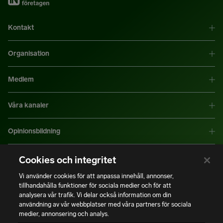
Kontakt
Organisation
Medlem
Våra kanaler
Opinionsbildning
Mer information
Cookies och integritet
Vi använder cookies för att anpassa innehåll, annonser,
tillhandahålla funktioner för sociala medier och för att
|
|
Integritetspolicy
Användning av cookies
Bli medlem
analysera vår trafik. Vi delar också information om din
användning av vår webbplatser med våra partners för sociala
medier, annonsering och analys.
Copyright © Installatörsföretagen. Alla rättigheter förbehålls.