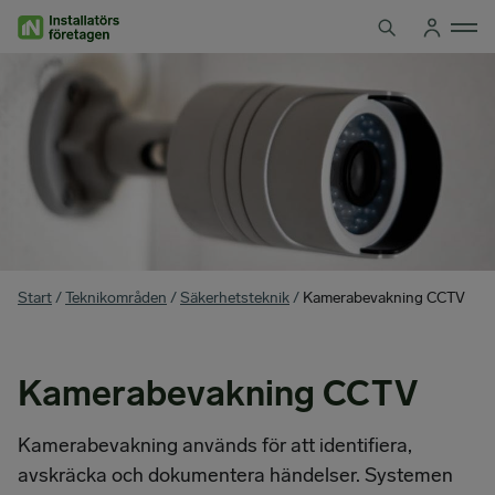
Hoppa
till
innehåll
You
Start
/
Teknikområden
/
Säkerhetsteknik
/
Kamerabevakning CCTV
are
here
Kamerabevakning CCTV
Kamerabevakning används för att identifiera,
avskräcka och dokumentera händelser. Systemen