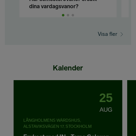
dina vardagsvanor?
å
v
Visa fler
Kalender
25
AUG
LÅNGHOLMENS WÄRDSHUS,
ALSTAVIKSVÄGEN 17, STOCKHOLM