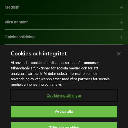
Medlem
Våra kanaler
Opinionsbildning
Mer information
Cookies och integritet
Vi använder cookies för att anpassa innehåll, annonser,
tillhandahålla funktioner för sociala medier och för att
|
|
Integritetspolicy
Användning av cookies
Bli medlem
analysera vår trafik. Vi delar också information om din
användning av vår webbplatser med våra partners för sociala
medier, annonsering och analys.
Copyright © Installatörsföretagen. Alla rättigheter förbehålls.
Cookie-inställningar
Avvisa alla
En del av
Tillåt alla cookies