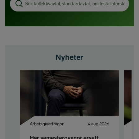
på
webbplatsen:
Nyheter
Arbetsgivarfrågor
4 aug 2026
Ar
Har semesterovanor ersatt
A