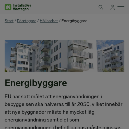
Hoppa
till
innehåll
You
Start
/
Företagare
/
Hållbarhet
/
Energibyggare
are
here
Energibyggare
EU har satt målet att energianvändningen i
bebyggelsen ska halveras till år 2050, vilket innebär
att nya byggnader måste ha mycket låg
energianvändning samtidigt som
energianvändningen i befintliga hus måste minskas