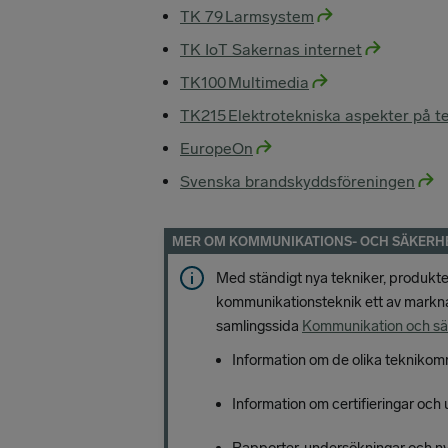
TK 79 Larmsystem
TK IoT Sakernas internet
TK100 Multimedia
TK215 Elektrotekniska aspekter på te
EuropeOn
Svenska brandskyddsföreningen
MER OM KOMMUNIKATIONS- OCH SÄKERH
Med ständigt nya tekniker, produkt
kommunikationsteknik ett av markn
samlingssida
Kommunikation och sä
Information om de olika teknikom
Information om certifieringar och 
Rapporter, undersökningar och ny