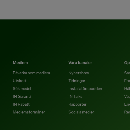
Medlem
Våra kanaler
Opi
Påverka som medlem
Nyhetsbrev
Sa
Utskott
Tidningar
Fra
Sök medel
Installatörspodden
Hål
IN Garanti
IN Talks
Väg
IN Rabatt
Rapporter
Ene
Medlemsförmåner
Sociala medier
Re