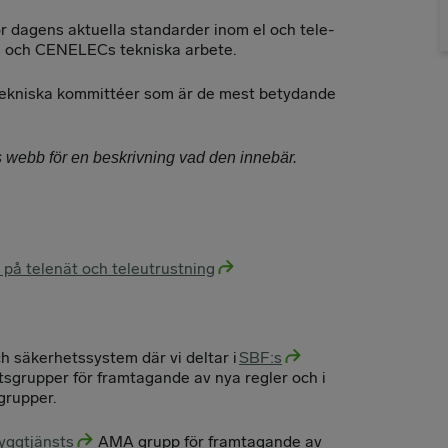
r dagens aktuella standarder inom el och tele-
s och CENELECs tekniska arbete.
e Tekniska kommittéer som är de mest betydande
s webb för en beskrivning vad den innebär.
på telenät och teleutrustning
h säkerhetssystem där vi deltar i
SBF:s
sgrupper för framtagande av nya regler och i
grupper.
yggtjänsts
AMA grupp för framtagande av