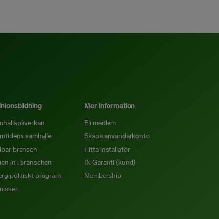
nionsbildning
Mer information
mhällspåverkan
Bli medlem
mtidens samhälle
Skapa användarkonto
lbar bransch
Hitta installatör
en in i branschen
IN Garanti (kund)
rgipolitiskt program
Membership
misser