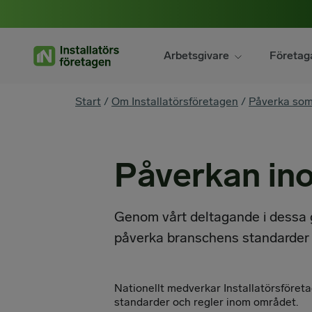
Hoppa
till
innehåll
Arbetsgivare
Företag
You
Start
/
Om Installatörsföretagen
/
Påverka so
are
here
Påverkan in
Genom vårt deltagande i dessa g
påverka branschens standarder 
Nationellt medverkar Installatörsföret
standarder och regler inom området.