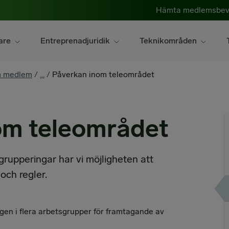
Hämta medlemsbev
are
Entreprenadjuridik
Teknikområden
m medlem
/
...
/
Påverkan inom teleområdet
om teleområdet
rupperingar har vi möjligheten att
och regler.
agen i flera arbetsgrupper för framtagande av