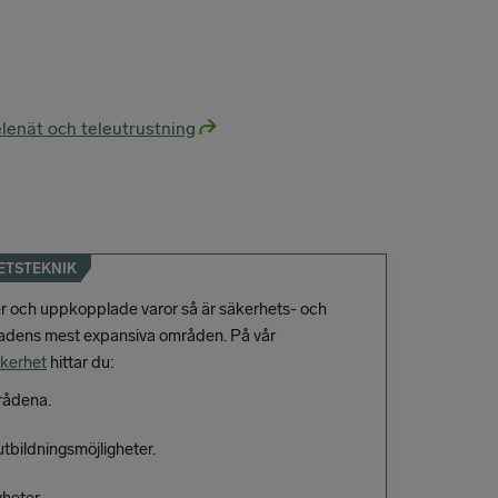
lenät och teleutrustning
ETSTEKNIK
er och uppkopplade varor så är säkerhets- och
adens mest expansiva områden. På vår
kerhet
hittar du:
rådena.
utbildningsmöjligheter.
heter.