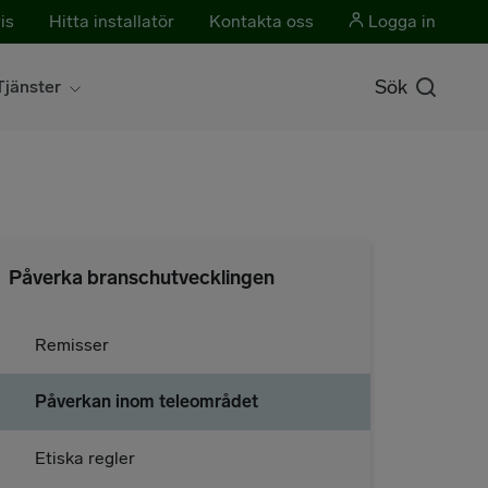
is
Hitta installatör
Kontakta oss
Logga in
Sök
Tjänster
Påverka branschutvecklingen
Remisser
Påverkan inom teleområdet
Etiska regler