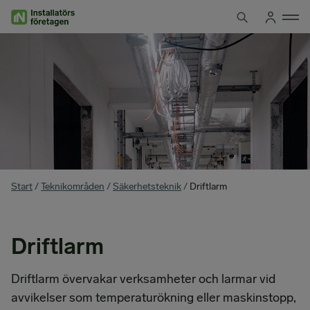
Hoppa
till
innehåll
You
Start
/
Teknikområden
/
Säkerhetsteknik
/
Driftlarm
are
here
Driftlarm
Driftlarm övervakar verksamheter och larmar vid
avvikelser som temperaturökning eller maskinstopp,