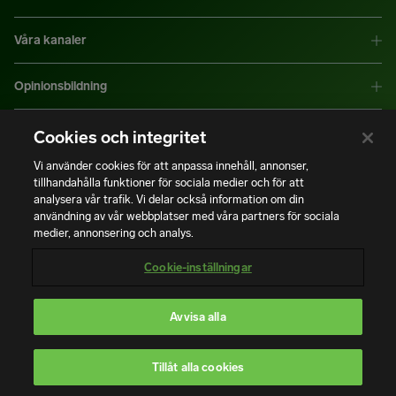
Våra kanaler
Opinionsbildning
Mer information
Cookies och integritet
Vi använder cookies för att anpassa innehåll, annonser,
tillhandahålla funktioner för sociala medier och för att
|
|
Integritetspolicy
Användning av cookies
Bli medlem
analysera vår trafik. Vi delar också information om din
användning av vår webbplatser med våra partners för sociala
medier, annonsering och analys.
Copyright © Installatörsföretagen. Alla rättigheter förbehålls.
Cookie-inställningar
Avvisa alla
En del av
Tillåt alla cookies