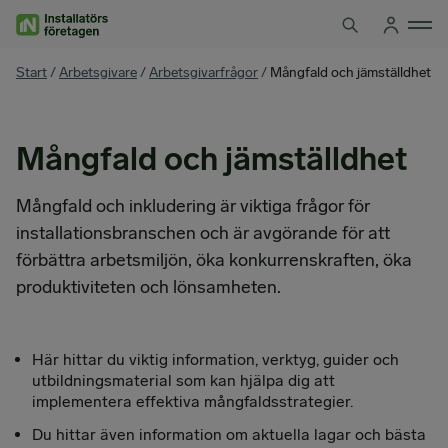
Hoppa
till
innehåll
You
Start
/
Arbetsgivare
/
Arbetsgivarfrågor
/
Mångfald och jämställdhet
are
here
Mångfald och jämställdhet
Mångfald och inkludering är viktiga frågor för
installationsbranschen och är avgörande för att
förbättra arbetsmiljön, öka konkurrenskraften, öka
produktiviteten och lönsamheten.
Här hittar du viktig information, verktyg, guider och
utbildningsmaterial som kan hjälpa dig att
implementera effektiva mångfaldsstrategier.
Du hittar även information om aktuella lagar och bästa