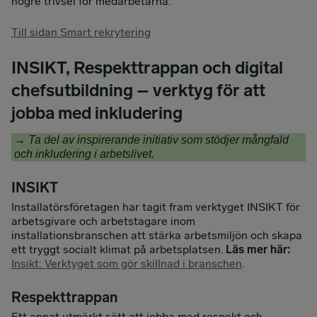
högre trivsel för medarbetarna.
Till sidan Smart rekrytering
INSIKT, Respekttrappan och digital
chefsutbildning – verktyg för att
jobba med inkludering
→
Ta del av inspirerande initiativ som stödjer mångfald
och inkludering i arbetslivet.
INSIKT
Installatörsföretagen har tagit fram verktyget INSIKT för
arbetsgivare och arbetstagare inom
installationsbranschen att stärka arbetsmiljön och skapa
ett tryggt socialt klimat på arbetsplatsen.
Läs mer här:
Insikt: Verktyget som gör skillnad i branschen
.
Respekttrappan
Ett annat utmärkt sätt att jobba med respekt och