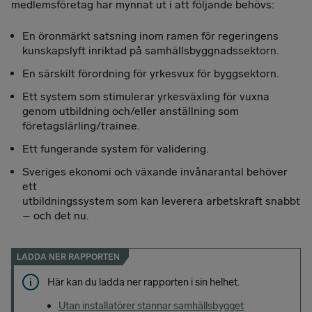
medlemsföretag har mynnat ut i att följande behövs:
En öronmärkt satsning inom ramen för regeringens
kunskapslyft inriktad på samhällsbyggnadssektorn.
En särskilt förordning för yrkesvux för byggsektorn.
Ett system som stimulerar yrkesväxling för vuxna
genom utbildning och/eller anställning som
företagslärling/trainee.
Ett fungerande system för validering.
Sveriges ekonomi och växande invånarantal behöver
ett
utbildningssystem som kan leverera arbetskraft snabbt
– och det nu.
LADDA NER RAPPORTEN
Här kan du ladda ner rapporten i sin helhet.
Utan installatörer stannar samhällsbygget