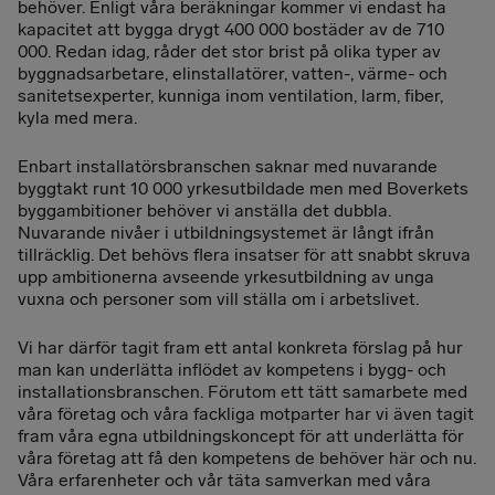
behöver. Enligt våra beräkningar kommer vi endast ha
kapacitet att bygga drygt 400 000 bostäder av de 710
000. Redan idag, råder det stor brist på olika typer av
byggnadsarbetare, elinstallatörer, vatten-, värme- och
sanitetsexperter, kunniga inom ventilation, larm, fiber,
kyla med mera.
Enbart installatörsbranschen saknar med nuvarande
byggtakt runt 10 000 yrkesutbildade men med Boverkets
byggambitioner behöver vi anställa det dubbla.
Nuvarande nivåer i utbildningsystemet är långt ifrån
tillräcklig. Det behövs flera insatser för att snabbt skruva
upp ambitionerna avseende yrkesutbildning av unga
vuxna och personer som vill ställa om i arbetslivet.
Vi har därför tagit fram ett antal konkreta förslag på hur
man kan underlätta inflödet av kompetens i bygg- och
installationsbranschen. Förutom ett tätt samarbete med
våra företag och våra fackliga motparter har vi även tagit
fram våra egna utbildningskoncept för att underlätta för
våra företag att få den kompetens de behöver här och nu.
Våra erfarenheter och vår täta samverkan med våra