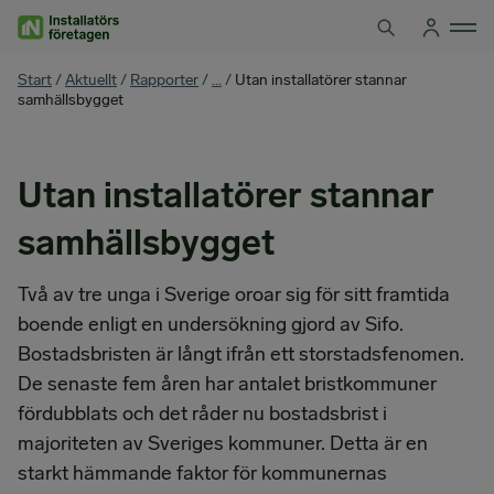
Hoppa
till
innehåll
You
Start
/
Aktuellt
/
Rapporter
/
...
/
Utan installatörer stannar
are
samhällsbygget
here
Utan installatörer stannar
samhällsbygget
Två av tre unga i Sverige oroar sig för sitt framtida
boende enligt en undersökning gjord av Sifo.
Bostadsbristen är långt ifrån ett storstadsfenomen.
De senaste fem åren har antalet bristkommuner
fördubblats och det råder nu bostadsbrist i
majoriteten av Sveriges kommuner. Detta är en
starkt hämmande faktor för kommunernas