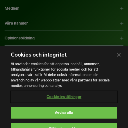
Medlem
Våra kanaler
Opinionsbildning
Mer information
Cookies och integritet
Vi använder cookies för att anpassa innehåll, annonser,
tillhandahålla funktioner för sociala medier och för att
|
|
Integritetspolicy
Användning av cookies
Bli medlem
analysera vår trafik. Vi delar också information om din
användning av vår webbplatser med våra partners för sociala
medier, annonsering och analys.
Copyright © Installatörsföretagen. Alla rättigheter förbehålls.
Cookie-inställningar
Avvisa alla
En del av