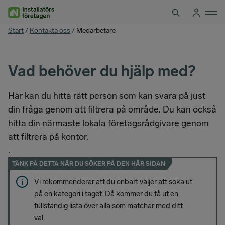
Hoppa
till
innehåll
You
Start
/
Kontakta oss
/
Medarbetare
are
here
Vad behöver du hjälp med?
Här kan du hitta rätt person som kan svara på just
din fråga genom att filtrera på område. Du kan också
hitta din närmaste lokala företagsrådgivare genom
att filtrera på kontor.
.
TÄNK PÅ DETTA NÄR DU SÖKER PÅ DEN HÄR SIDAN
Vi rekommenderar att du enbart väljer att söka ut
på en kategori i taget. Då kommer du få ut en
fullständig lista över alla som matchar med ditt
val.