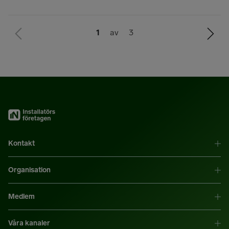
Du
Nästa
1
av 3
är
sida
på
sidan
Kontakt
Organisation
Medlem
Våra kanaler