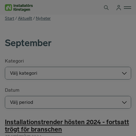
Hoppa
till
innehåll
You
Start
/
Aktuellt
/
Nyheter
are
here
September
Kategori
Datum
Installationstrender hösten 2024 - fortsatt
trögt för branschen