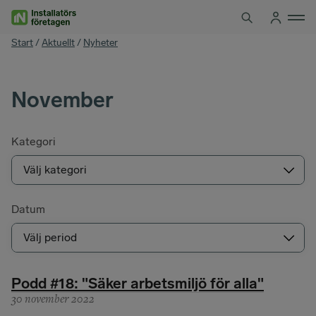
Hoppa
till
innehåll
You
Start
/
Aktuellt
/
Nyheter
are
here
November
Kategori
Datum
Podd #18: "Säker arbetsmiljö för alla"
30 november 2022