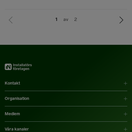
Du
Nästa
1
av 2
är
sida
på
sidan
Kontakt
Organisation
Medlem
Våra kanaler