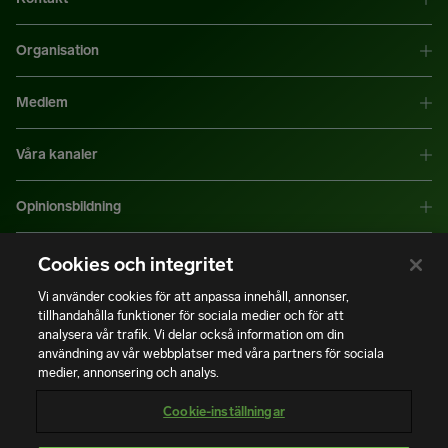
Organisation
Medlem
Våra kanaler
Opinionsbildning
Mer information
Cookies och integritet
Vi använder cookies för att anpassa innehåll, annonser,
tillhandahålla funktioner för sociala medier och för att
|
|
Integritetspolicy
Användning av cookies
Bli medlem
analysera vår trafik. Vi delar också information om din
användning av vår webbplatser med våra partners för sociala
medier, annonsering och analys.
Copyright © Installatörsföretagen. Alla rättigheter förbehålls.
Cookie-inställningar