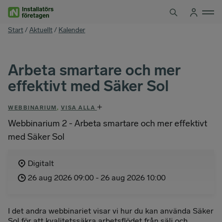
Hoppa
till
innehåll
You
Start
/
Aktuellt
/
Kalender
are
here
Arbeta smartare och mer
effektivt med Säker Sol
WEBBINARIUM
,
VISA ALLA
Webbinarium 2 - Arbeta smartare och mer effektivt
med Säker Sol
Digitalt
26 aug 2026 09:00 - 26 aug 2026 10:00
I det andra webbinariet visar vi hur du kan använda Säker
Sol för att kvalitetssäkra arbetsflödet från sälj och