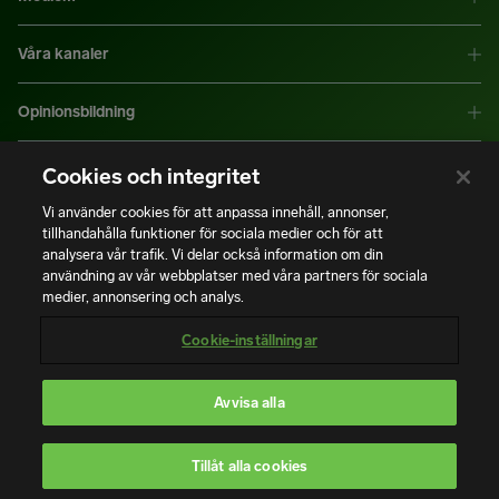
Våra kanaler
Opinionsbildning
Mer information
Cookies och integritet
Vi använder cookies för att anpassa innehåll, annonser,
tillhandahålla funktioner för sociala medier och för att
|
|
Integritetspolicy
Användning av cookies
Bli medlem
analysera vår trafik. Vi delar också information om din
användning av vår webbplatser med våra partners för sociala
medier, annonsering och analys.
Copyright © Installatörsföretagen. Alla rättigheter förbehålls.
Cookie-inställningar
Avvisa alla
En del av
Tillåt alla cookies