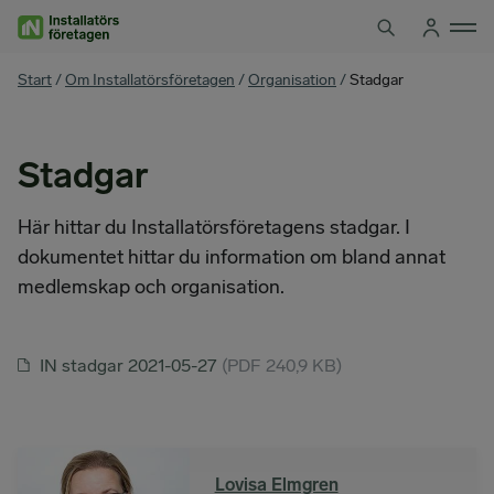
Hoppa
till
innehåll
You
Start
/
Om Installatörsföretagen
/
Organisation
/
Stadgar
are
here
Stadgar
Här hittar du Installatörsföretagens stadgar. I
dokumentet hittar du information om bland annat
medlemskap och organisation.
IN stadgar 2021-05-27
(PDF
240,9 KB)
Lovisa Elmgren