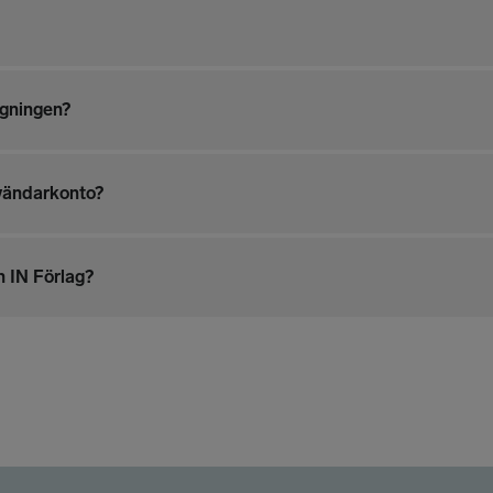
ggningen?
nvändarkonto?
h IN Förlag?