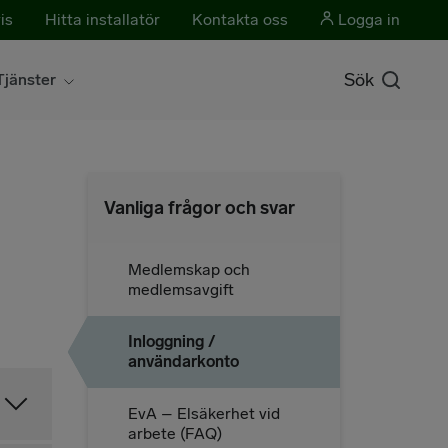
is
Hitta installatör
Kontakta oss
Logga in
Sök
Tjänster
Vanliga frågor och svar
Medlemskap och
medlemsavgift
Inloggning /
användarkonto
EvA – Elsäkerhet vid
arbete (FAQ)