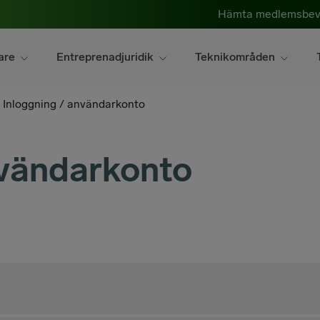
Hämta medlemsbev
are
Entreprenadjuridik
Teknikområden
/
Inloggning / användarkonto
nvändarkonto