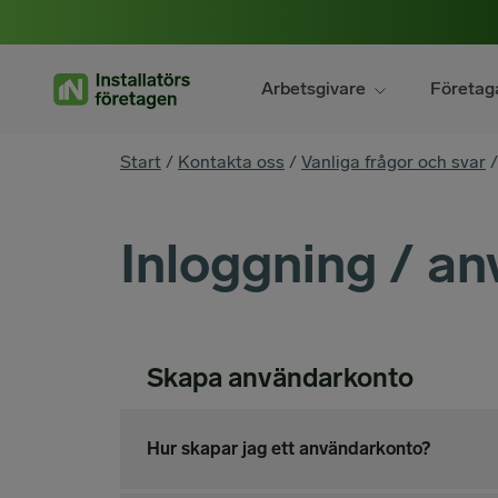
Hoppa
till
innehåll
Arbetsgivare
Företag
You
Start
/
Kontakta oss
/
Vanliga frågor och svar
are
here
Inloggning / a
Skapa användarkonto
Hur skapar jag ett användarkonto?