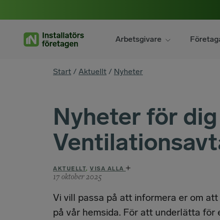
Hoppa
till
innehåll
Arbetsgivare
Företag
You
Start
/
Aktuellt
/
Nyheter
are
here
Nyheter för di
Ventilationsavt
AKTUELLT
,
VISA ALLA
17 oktober 2025
Vi vill passa på att informera er om att
på vår hemsida. För att underlätta för 