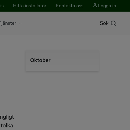
is
Hitta installatör
Kontakta oss
Logga in
Sök
Tjänster
Oktober
ngligt
 tolka