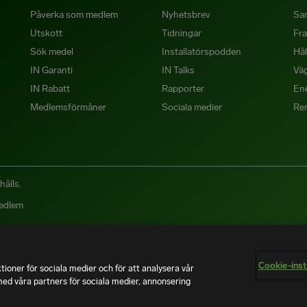
Påverka som medlem
Nyhetsbrev
Sa
Utskott
Tidningar
Fra
Sök medel
Installatörspodden
Hål
IN Garanti
IN Talks
Väg
IN Rabatt
Rapporter
Ene
Medlemsförmåner
Sociala medier
Re
hålls.
medlem
Cookie-inst
ktioner för sociala medier och för att analysera vår
med våra partners för sociala medier, annonsering