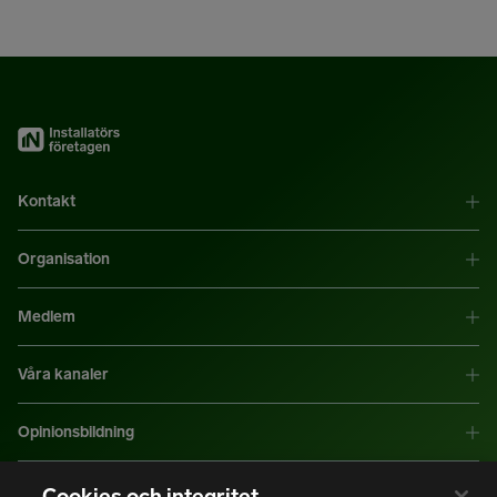
Kontakt
Organisation
Medlem
Våra kanaler
Opinionsbildning
Mer information
Cookies och integritet