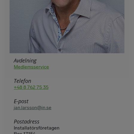
Avdelning
Medlemsservice
Telefon
+48 8 762 75 35
E-post
jan.larsson@in.se
Postadress
Installatörsföretagen
Box 17154