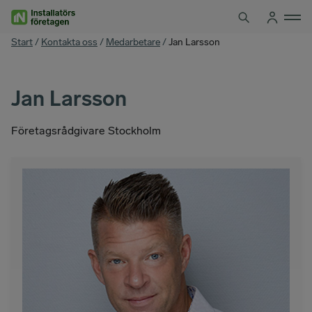
Hoppa
till
innehåll
You
Start
/
Kontakta oss
/
Medarbetare
/
Jan Larsson
are
here
Jan Larsson
Företagsrådgivare Stockholm