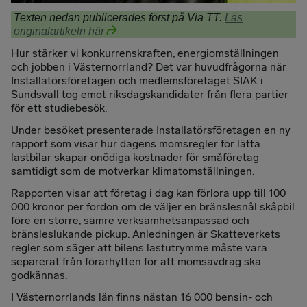
Texten nedan publicerades först på Via TT.
Läs
originalartikeln här
Hur stärker vi konkurrenskraften, energiomställningen
och jobben i Västernorrland? Det var huvudfrågorna när
Installatörsföretagen och medlemsföretaget SIAK i
Sundsvall tog emot riksdagskandidater från flera partier
för ett studiebesök.
Under besöket presenterade Installatörsföretagen en ny
rapport som visar hur dagens momsregler för lätta
lastbilar skapar onödiga kostnader för småföretag
samtidigt som de motverkar klimatomställningen.
Rapporten visar att företag i dag kan förlora upp till 100
000 kronor per fordon om de väljer en bränslesnål skåpbil
före en större, sämre verksamhetsanpassad och
bränsleslukande pickup. Anledningen är Skatteverkets
regler som säger att bilens lastutrymme måste vara
separerat från förarhytten för att momsavdrag ska
godkännas.
I Västernorrlands län finns nästan 16 000 bensin- och