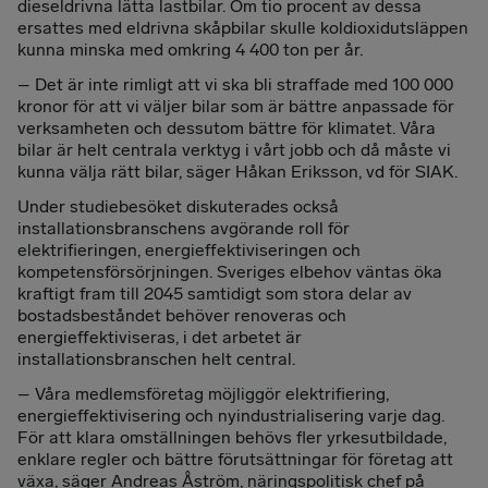
dieseldrivna lätta lastbilar. Om tio procent av dessa
ersattes med eldrivna skåpbilar skulle koldioxidutsläppen
kunna minska med omkring 4 400 ton per år.
– Det är inte rimligt att vi ska bli straffade med 100 000
kronor för att vi väljer bilar som är bättre anpassade för
verksamheten och dessutom bättre för klimatet. Våra
bilar är helt centrala verktyg i vårt jobb och då måste vi
kunna välja rätt bilar, säger Håkan Eriksson, vd för SIAK.
Under studiebesöket diskuterades också
installationsbranschens avgörande roll för
elektrifieringen, energieffektiviseringen och
kompetensförsörjningen. Sveriges elbehov väntas öka
kraftigt fram till 2045 samtidigt som stora delar av
bostadsbeståndet behöver renoveras och
energieffektiviseras, i det arbetet är
installationsbranschen helt central.
– Våra medlemsföretag möjliggör elektrifiering,
energieffektivisering och nyindustrialisering varje dag.
För att klara omställningen behövs fler yrkesutbildade,
enklare regler och bättre förutsättningar för företag att
växa, säger Andreas Åström, näringspolitisk chef på