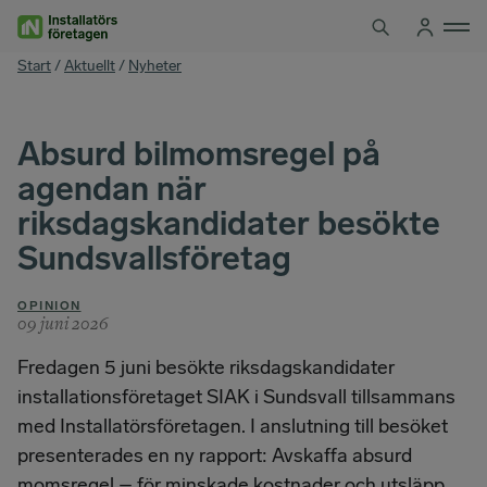
Hoppa
till
innehåll
You
Start
/
Aktuellt
/
Nyheter
are
here
Absurd bilmomsregel på
agendan när
riksdagskandidater besökte
Sundsvallsföretag
OPINION
09 juni 2026
Fredagen 5 juni besökte riksdagskandidater
installationsföretaget SIAK i Sundsvall tillsammans
med Installatörsföretagen. I anslutning till besöket
presenterades en ny rapport: Avskaffa absurd
momsregel – för minskade kostnader och utsläpp.