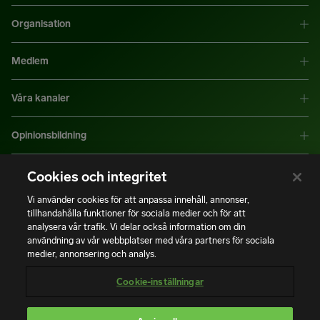
Organisation
Medlem
Våra kanaler
Opinionsbildning
Mer information
Cookies och integritet
Vi använder cookies för att anpassa innehåll, annonser,
tillhandahålla funktioner för sociala medier och för att
|
|
Integritetspolicy
Användning av cookies
Bli medlem
analysera vår trafik. Vi delar också information om din
användning av vår webbplatser med våra partners för sociala
medier, annonsering och analys.
Copyright © Installatörsföretagen. Alla rättigheter förbehålls.
Cookie-inställningar