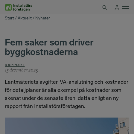
Hoppa
till
innehåll
You
Start
/
Aktuellt
/
Nyheter
are
here
Fem saker som driver
byggkostnaderna
RAPPORT
15 december 2025
Lantmäteriets avgifter, VA-anslutning och kostnader
för detaljplaner är alla exempel på kostnader som
skenat under de senaste åren, detta enligt en ny
rapport från Installatörsföretagen.