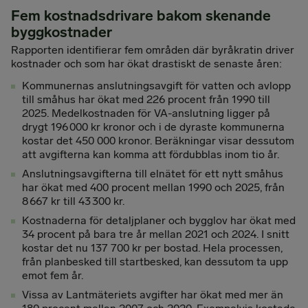
Fem kostnadsdrivare bakom skenande
byggkostnader
Rapporten identifierar fem områden där byråkratin driver
kostnader och som har ökat drastiskt de senaste åren:
Kommunernas anslutningsavgift för vatten och avlopp
till småhus har ökat med 226 procent från 1990 till
2025. Medelkostnaden för VA-anslutning ligger på
drygt 196 000 kr kronor och i de dyraste kommunerna
kostar det 450 000 kronor. Beräkningar visar dessutom
att avgifterna kan komma att fördubblas inom tio år.
Anslutningsavgifterna till elnätet för ett nytt småhus
har ökat med 400 procent mellan 1990 och 2025, från
8 667 kr till 43 300 kr.
Kostnaderna för detaljplaner och bygglov har ökat med
34 procent på bara tre år mellan 2021 och 2024. I snitt
kostar det nu 137 700 kr per bostad. Hela processen,
från planbesked till startbesked, kan dessutom ta upp
emot fem år.
Vissa av Lantmäteriets avgifter har ökat med mer än