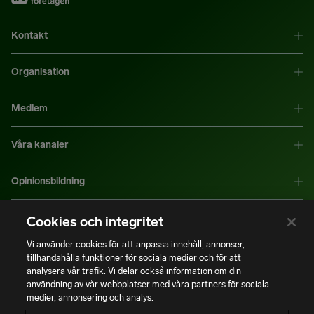
Kontakt
Organisation
Medlem
Våra kanaler
Opinionsbildning
Mer information
Cookies och integritet
Vi använder cookies för att anpassa innehåll, annonser,
tillhandahålla funktioner för sociala medier och för att
|
|
Integritetspolicy
Användning av cookies
Bli medlem
analysera vår trafik. Vi delar också information om din
användning av vår webbplatser med våra partners för sociala
medier, annonsering och analys.
Copyright © Installatörsföretagen. Alla rättigheter förbehålls.