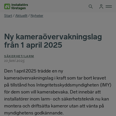
Hoppa
till
innehåll
You
Start
/
Aktuellt
/
Nyheter
are
here
Ny kameraövervakningslag
från 1 april 2025
SÄKERHET/LARM
10 juni 2025
Den 1 april 2025 trädde en ny
kameraövervakningslag i kraft som tar bort kravet
på tillstånd hos Integritetsskyddsmyndigheten (IMY)
för dem som vill kamerabevaka. Det innebär att
installatörer inom larm- och säkerhetsteknik nu kan
montera och driftsätta kameror utan att vänta på
myndighetens godkännande.