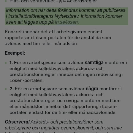
Plåt- och Ventavtalet - § 4 Ackordsregler
Information om när detta förändras kommer att publiceras
i Installatörsföretagens Nyhetsbrev. Information kommer
även att läggas upp på
in.se/losen
.
Konkret innebär det att arbetsgivaren endast
rapporterar i Lösen-portalen för de anställda som
avlönas med tim- eller månadslön.
Exempel:
1.
För en arbetsgivare som avlönar
samtliga
montörer i
enlighet med kollektivavtalens ackords- och
prestationslöneregler innebär det ingen redovisning i
Lösen-portalen.
2.
För en arbetsgivare som avlönar
några
montörer i
enlighet med kollektivavtalens ackords- och
prestationslöneregler och övriga montörer med tim-
eller månadslön, innebär det rapportering i Lösen-
portalen endast för de tim- eller månadsavlönade.
Observera!
Ackords- och prestationslöner som
arbetsgivare och montörer överenskommit, och som inte