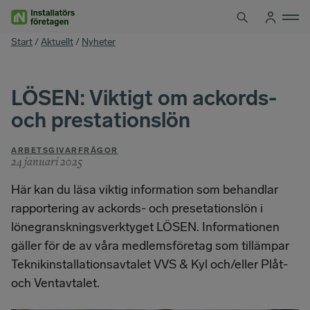
Hoppa
till
innehåll
You
Start
/
Aktuellt
/
Nyheter
are
here
LÖSEN: Viktigt om ackords-
och prestationslön
ARBETSGIVARFRÅGOR
24 januari 2025
Här kan du läsa viktig information som behandlar
rapportering av ackords- och presetationslön i
lönegranskningsverktyget LÖSEN. Informationen
gäller för de av våra medlemsföretag som tillämpar
Teknikinstallationsavtalet VVS & Kyl och/eller Plåt-
och Ventavtalet.