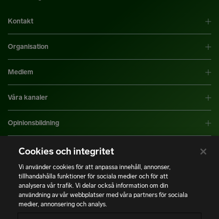
Kontakt
Organisation
Medlem
Våra kanaler
Opinionsbildning
Mer information
Cookies och integritet
Vi använder cookies för att anpassa innehåll, annonser,
tillhandahålla funktioner för sociala medier och för att
|
|
Integritetspolicy
Användning av cookies
Bli medlem
analysera vår trafik. Vi delar också information om din
användning av vår webbplatser med våra partners för sociala
medier, annonsering och analys.
Copyright © Installatörsföretagen. Alla rättigheter förbehålls.