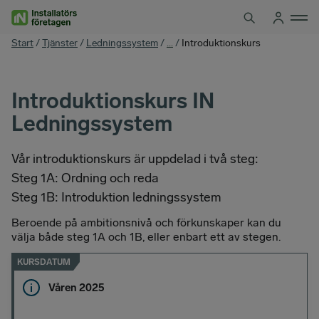
Hoppa
till
innehåll
You
Start
/
Tjänster
/
Ledningssystem
/
...
/
Introduktionskurs
are
here
Introduktionskurs IN
Ledningssystem
Vår introduktionskurs är uppdelad i två steg:
Steg 1A: Ordning och reda
Steg 1B: Introduktion ledningssystem
Beroende på ambitionsnivå och förkunskaper kan du
välja både steg 1A och 1B, eller enbart ett av stegen.
KURSDATUM
Våren 2025