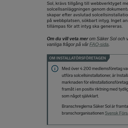
Sol, krävs tillgång till webbverktyget
solcellsanläggningen genom dokumenta
skapar efter avslutad solcellsinstallati
på webbplatsen, sökbart intyg. Inget a
tillämpas för att intyg ska genereras.
Om du vill veta mer
om Säker Sol och v
vanliga frågor på vår
FAQ-sida
.
OM INSTALLATÖRSFÖRETAGEN
Med över 4 200 medlemsföretag vara
utföra solcellsinstallationer, är Ins
marknaden för elinstallationsföreta
framåt i en positiv riktning med tydl
som något självklart.
Branschreglerna Säker Sol är framta
branschorganisationen
Svensk Förs