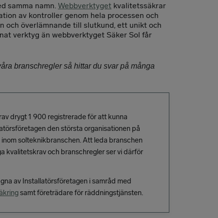
 med samma namn.
Webbverktyget
kvalitetssäkrar
tion av kontroller genom hela processen och
on och överlämnande till slutkund, ett unikt och
nnat verktyg än webbverktyget Säker Sol får
åra branschregler så hittar du svar på många
v drygt 1 900 registrerade för att kunna
tallatörsföretagen den största organisationen på
g inom solteknikbranschen. Att leda branschen
iga kvalitetskrav och branschregler ser vi därför
gna av Installatörsföretagen i samråd med
äkring
samt företrädare för räddningstjänsten.