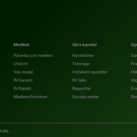
Medlem
Våra kanaler
Opi
Påverka som medlem
Nyhetsbrev
Sa
Utskott
Tidningar
Fra
Sök medel
Installatörspodden
Hål
IN Garanti
IN Talks
Väg
IN Rabatt
Rapporter
Ene
Medlemsförmåner
Sociala medier
Re
hålls.