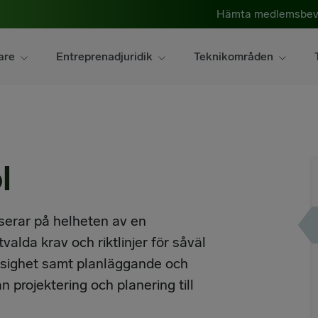
Hämta medlemsbev
are
Entreprenadjuridik
Teknikområden
l
serar på helheten av en
alda krav och riktlinjer för såväl
ssighet samt planläggande och
 projektering och planering till