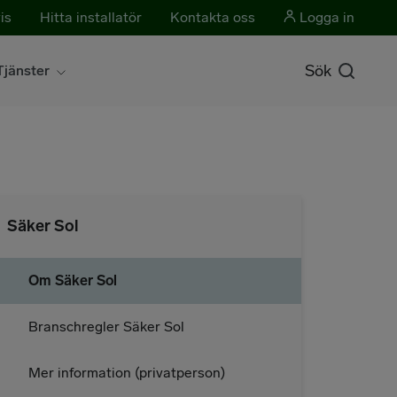
is
Hitta installatör
Kontakta oss
Logga in
Sök
Tjänster
Säker Sol
Om Säker Sol
Branschregler Säker Sol
Mer information (privatperson)