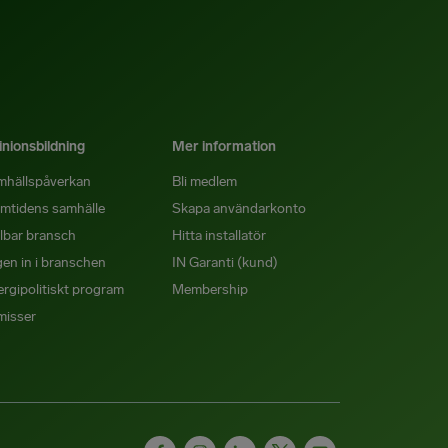
nionsbildning
Mer information
mhällspåverkan
Bli medlem
mtidens samhälle
Skapa användarkonto
lbar bransch
Hitta installatör
en in i branschen
IN Garanti (kund)
rgipolitiskt program
Membership
misser