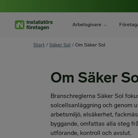
Hoppa
till
innehåll
Arbetsgivare
Företag
You
Start
/
Säker Sol
/
Om Säker Sol
are
here
Om Säker So
Branschreglerna Säker Sol foku
solcellsanläggning och genom utv
arbetsmiljö, elsäkerhet, fackmä
byggande, omfattas alla steg från
utförande, kontroll och avslut.