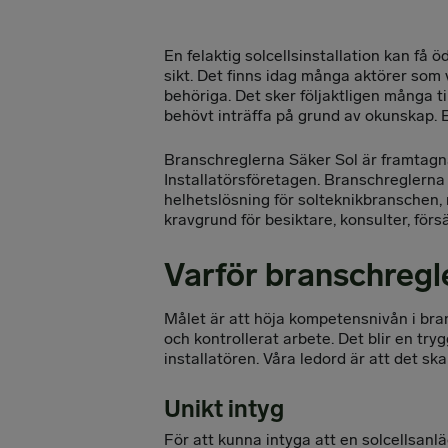
En felaktig solcellsinstallation kan få
sikt. Det finns idag många aktörer som vi
behöriga. Det sker följaktligen många 
behövt inträffa på grund av okunskap. En
Branschreglerna Säker Sol är framtagn
Installatörsföretagen. Branschreglerna 
helhetslösning för solteknikbranschen
kravgrund för besiktare, konsulter, förs
Varför branschregl
Målet är att höja kompetensnivån i bran
och kontrollerat arbete. Det blir en try
installatören. Våra ledord är att det ska
Unikt intyg
För att kunna intyga att en solcellsanl