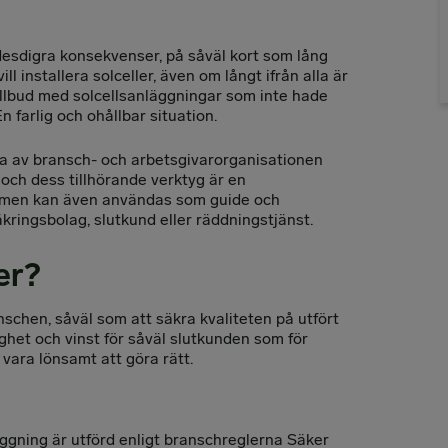
 ödesdigra konsekvenser, på såväl kort som lång
ll installera solceller, även om långt ifrån alla är
tillbud med solcellsanläggningar som inte hade
 farlig och ohållbar situation.
a av bransch- och arbetsgivarorganisationen
och dess tillhörande verktyg är en
, men kan även användas som guide och
äkringsbolag, slutkund eller räddningstjänst.
er?
schen, såväl som att säkra kvaliteten på utfört
gghet och vinst för såväl slutkunden som för
 vara lönsamt att göra rätt.
äggning är utförd enligt branschreglerna Säker