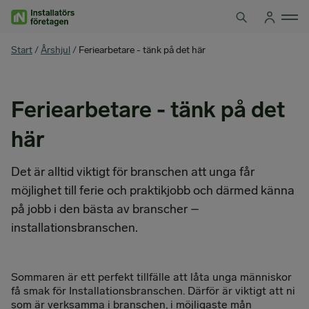
Hoppa
till
innehåll
You
Start
/
Årshjul
/
Feriearbetare - tänk på det här
are
here
Feriearbetare - tänk på det
här
Det är alltid viktigt för branschen att unga får
möjlighet till ferie och praktikjobb och därmed känna
på jobb i den bästa av branscher –
installationsbranschen.
Sommaren är ett perfekt tillfälle att låta unga människor
få smak för Installationsbranschen. Därför är viktigt att ni
som är verksamma i branschen, i möjligaste mån