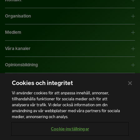
Organisation
Medlem
Våra kanaler
Opinionsbildning
Mer information
Cookies och integritet
Vi använder cookies för att anpassa innehåll, annonser,
tillhandahålla funktioner för sociala medier och för att
|
|
Integritetspolicy
Användning av cookies
Bli medlem
analysera vår trafik. Vi delar också information om din
användning av vår webbplatser med våra partners för sociala
medier, annonsering och analys.
Copyright © Installatörsföretagen. Alla rättigheter förbehålls.
Cookie-inställningar