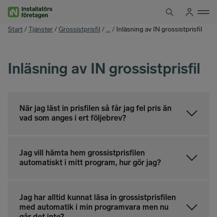
Hoppa
till
innehåll
You
Start
/
Tjänster
/
Grossistprisfil
/
...
/
Inläsning av IN grossistprisfil
are
here
Inläsning av IN grossistprisfil
När jag läst in prisfilen så får jag fel pris än
vad som anges i ert följebrev?
Jag vill hämta hem grossistprisfilen
automatiskt i mitt program, hur gör jag?
Jag har alltid kunnat läsa in grossistprisfilen
med automatik i min programvara men nu
går det inte?