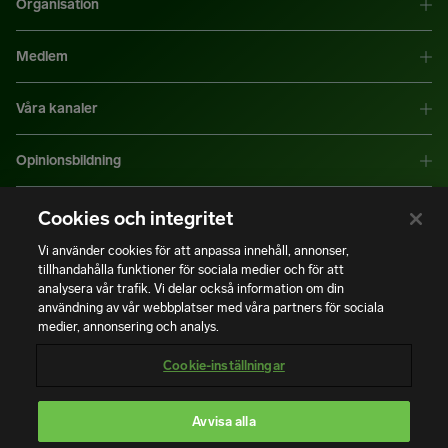
Organisation
Medlem
Våra kanaler
Opinionsbildning
Mer information
Cookies och integritet
Vi använder cookies för att anpassa innehåll, annonser,
tillhandahålla funktioner för sociala medier och för att
|
|
Integritetspolicy
Användning av cookies
Bli medlem
analysera vår trafik. Vi delar också information om din
användning av vår webbplatser med våra partners för sociala
medier, annonsering och analys.
Copyright © Installatörsföretagen. Alla rättigheter förbehålls.
Cookie-inställningar
Avvisa alla
En del av