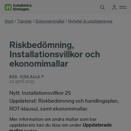
Hoppa
till
innehåll
You
Start
/
Tjänster
/
Dokumentmallar
/
Nyheter & uppdateringar
are
here
Riskbedömning,
Installationsvillkor och
ekonomimallar
BAS
,
VISA ALLA
22 april 2025
Nytt: Installationsvillkor 25
Uppdaterat: Riskbedömning och handlingsplan,
ROT-klausul, samt ekonomimallar.
Mer information om andra mallar som har
uppdaterats kan du läsa om under
Uppdaterade
mallar
nedan.