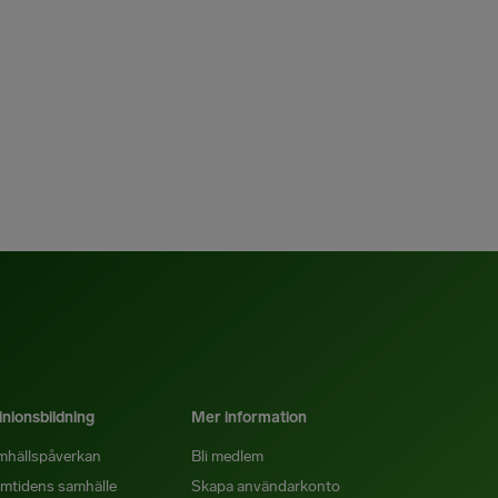
nionsbildning
Mer information
mhällspåverkan
Bli medlem
mtidens samhälle
Skapa användarkonto