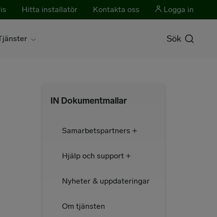
is
Hitta installatör
Kontakta oss
Logga in
Sök
Tjänster
IN Dokumentmallar
Samarbetspartners
Hjälp och support
Nyheter & uppdateringar
Om tjänsten