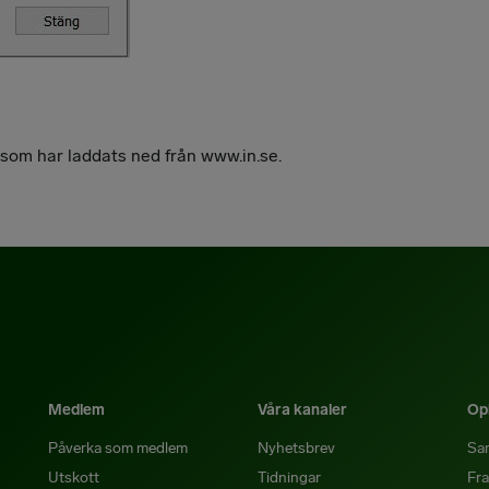
r som har laddats ned från www.in.se.
Medlem
Våra kanaler
Opi
Påverka som medlem
Nyhetsbrev
Sa
Utskott
Tidningar
Fra