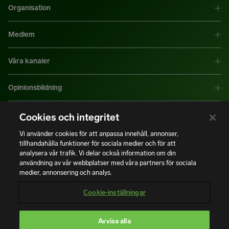
Organisation
Medlem
Våra kanaler
Opinionsbildning
Mer information
Cookies och integritet
Vi använder cookies för att anpassa innehåll, annonser,
tillhandahålla funktioner för sociala medier och för att
|
|
Integritetspolicy
Användning av cookies
Bli medlem
analysera vår trafik. Vi delar också information om din
användning av vår webbplatser med våra partners för sociala
medier, annonsering och analys.
Copyright © Installatörsföretagen. Alla rättigheter förbehålls.
Cookie-inställningar
Avvisa alla