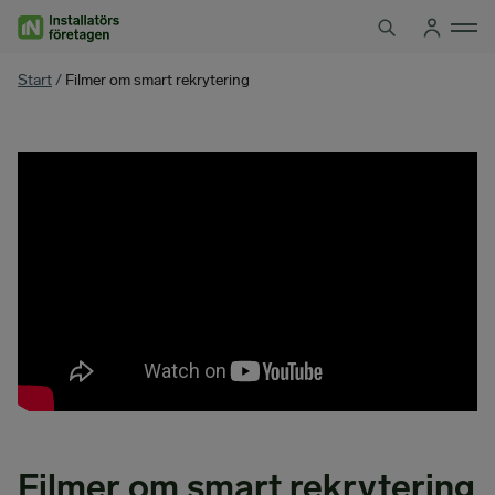
Hoppa
till
innehåll
You
Start
/
Filmer om smart rekrytering
are
here
Filmer om smart rekrytering