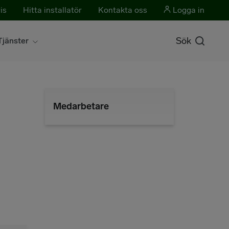
is
Hitta installatör
Kontakta oss
Logga in
Sök
Tjänster
Medarbetare