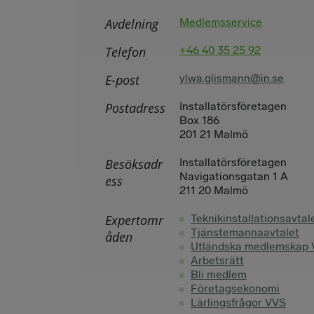
Avdelning
Medlemsservice
Telefon
+46 40 35 25 92
E-post
ylwa.glismann@in.se
Postadress
Installatörsföretagen
Box 186
201 21 Malmö
Besöksadr
Installatörsföretagen
Navigationsgatan 1 A
ess
211 20 Malmö
Expertomr
Teknikinstallationsavtal
Tjänstemannaavtalet
åden
Utländska medlemskap
Arbetsrätt
Bli medlem
Företagsekonomi
Lärlingsfrågor VVS