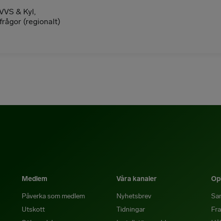
 VVS & Kyl,
rågor (regionalt)
Medlem
Våra kanaler
Opi
Påverka som medlem
Nyhetsbrev
Sa
Utskott
Tidningar
Fra