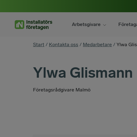
Hoppa
till
innehåll
Arbetsgivare
Företag
You
Start
/
Kontakta oss
/
Medarbetare
/
Ylwa Gli
are
here
Ylwa Glismann
Företagsrådgivare Malmö