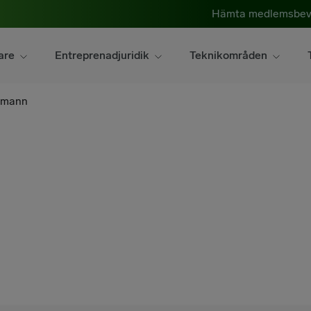
Hämta medlemsbev
are
Entreprenadjuridik
Teknikområden
smann