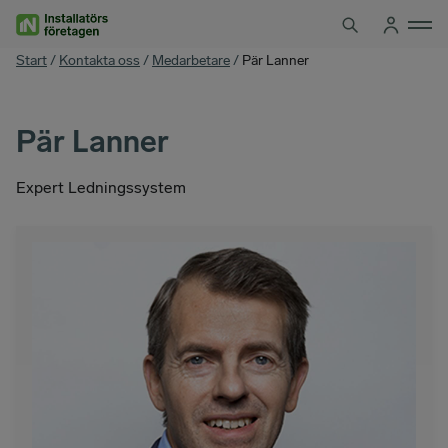
Hoppa
till
innehåll
You
Start
/
Kontakta oss
/
Medarbetare
/
Pär Lanner
are
here
Pär Lanner
Expert Ledningssystem