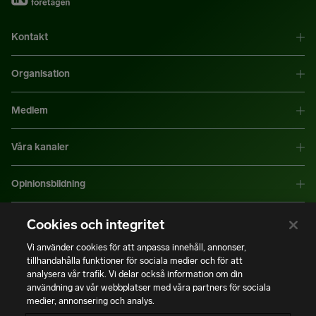
Kontakt
Organisation
Medlem
Våra kanaler
Opinionsbildning
Mer information
Cookies och integritet
Vi använder cookies för att anpassa innehåll, annonser,
tillhandahålla funktioner för sociala medier och för att
|
|
Integritetspolicy
Användning av cookies
Bli medlem
analysera vår trafik. Vi delar också information om din
användning av vår webbplatser med våra partners för sociala
medier, annonsering och analys.
Copyright © Installatörsföretagen. Alla rättigheter förbehålls.