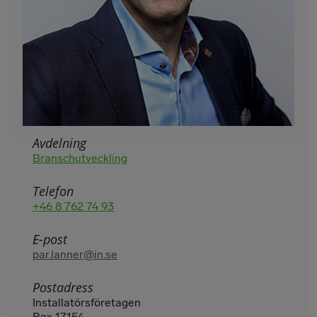
Avdelning
Branschutveckling
Telefon
+46 8 762 74 93
E-post
par.lanner@in.se
Postadress
Installatörsföretagen
Box 17154