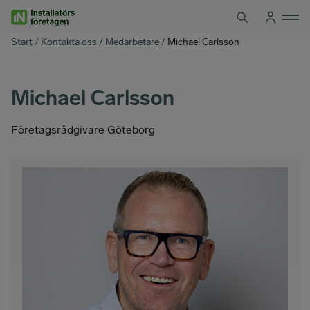
Hoppa
till
innehåll
You
Start
/
Kontakta oss
/
Medarbetare
/
Michael Carlsson
are
here
Michael Carlsson
Företagsrådgivare Göteborg