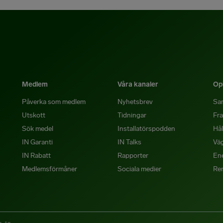
Medlem
Våra kanaler
Opi
Påverka som medlem
Nyhetsbrev
Sa
Utskott
Tidningar
Fra
Sök medel
Installatörspodden
Hål
IN Garanti
IN Talks
Väg
IN Rabatt
Rapporter
Ene
Medlemsförmåner
Sociala medier
Re