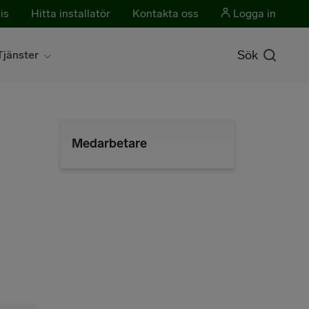
is
Hitta installatör
Kontakta oss
Logga in
Sök
Tjänster
Medarbetare