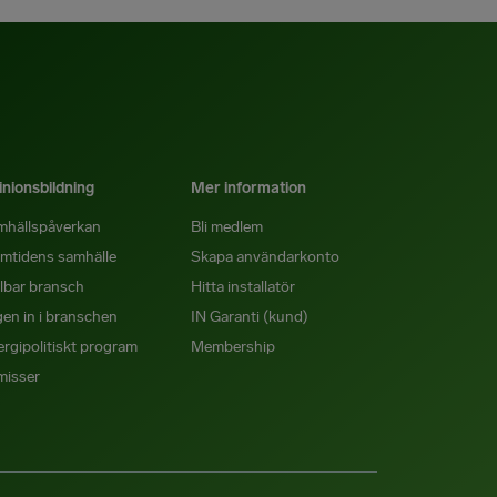
nionsbildning
Mer information
mhällspåverkan
Bli medlem
mtidens samhälle
Skapa användarkonto
lbar bransch
Hitta installatör
en in i branschen
IN Garanti (kund)
rgipolitiskt program
Membership
misser