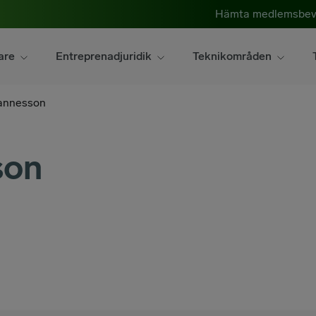
Hämta medlemsbev
are
Entreprenadjuridik
Teknikområden
annesson
son