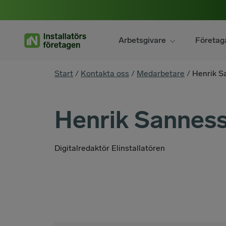
Hoppa
till
innehåll
Arbetsgivare
Företag
You
Start
/
Kontakta oss
/
Medarbetare
/
Henrik S
are
here
Henrik Sannes
Digitalredaktör Elinstallatören