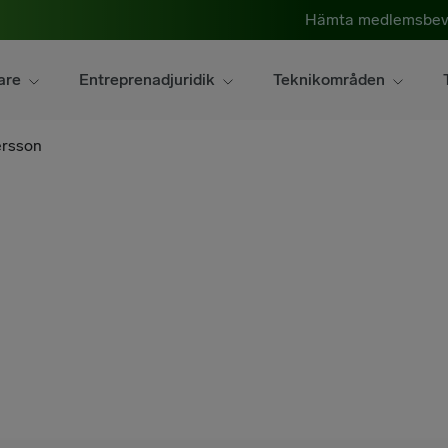
Hämta medlemsbev
are
Entreprenadjuridik
Teknikområden
ersson