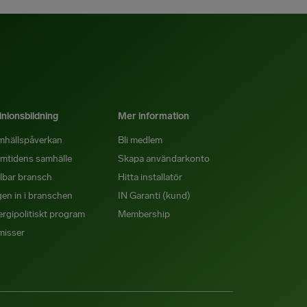
nionsbildning
Mer information
mhällspåverkan
Bli medlem
mtidens samhälle
Skapa användarkonto
lbar bransch
Hitta installatör
en in i branschen
IN Garanti (kund)
rgipolitiskt program
Membership
misser