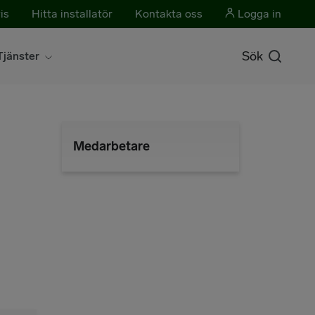
is
Hitta installatör
Kontakta oss
Logga in
Sök
Tjänster
Medarbetare