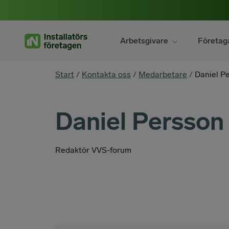
Hoppa
till
innehåll
Arbetsgivare
Företag
You
Start
/
Kontakta oss
/
Medarbetare
/
Daniel P
are
here
Daniel Persson
Redaktör VVS-forum