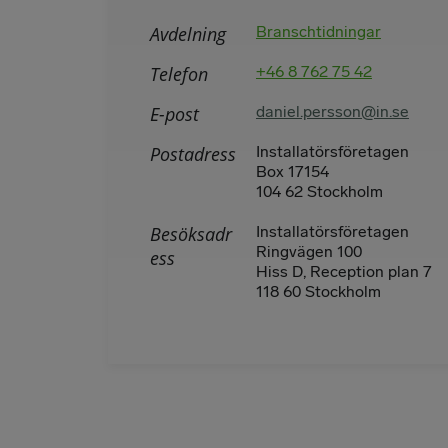
Avdelning
Branschtidningar
Telefon
+46 8 762 75 42
E-post
daniel.persson@in.se
Postadress
Installatörsföretagen
Box 17154
104 62 Stockholm
Besöksadr
Installatörsföretagen
Ringvägen 100
ess
Hiss D, Reception plan 7
118 60 Stockholm