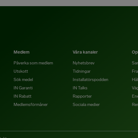
Medlem
Våra kanaler
Opi
Påverka som medlem
Nyhetsbrev
Sa
Utskott
Tidningar
Fra
Sök medel
Installatörspodden
Hål
IN Garanti
IN Talks
Väg
IN Rabatt
Rapporter
Ene
Medlemsförmåner
Sociala medier
Re