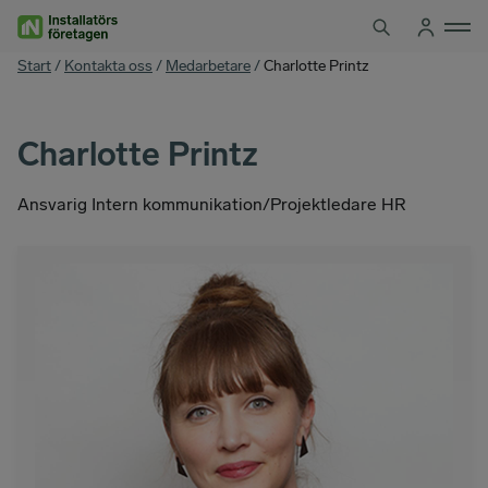
Hoppa
till
innehåll
You
Start
/
Kontakta oss
/
Medarbetare
/
Charlotte Printz
are
here
Charlotte Printz
Ansvarig Intern kommunikation/Projektledare HR