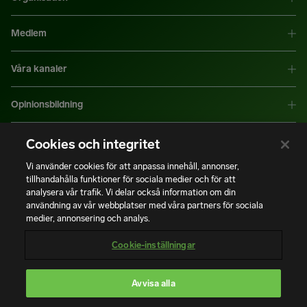
Medlem
Våra kanaler
Opinionsbildning
Mer information
Cookies och integritet
Vi använder cookies för att anpassa innehåll, annonser,
tillhandahålla funktioner för sociala medier och för att
|
|
Integritetspolicy
Användning av cookies
Bli medlem
analysera vår trafik. Vi delar också information om din
användning av vår webbplatser med våra partners för sociala
medier, annonsering och analys.
Copyright © Installatörsföretagen. Alla rättigheter förbehålls.
Cookie-inställningar
Avvisa alla
En del av