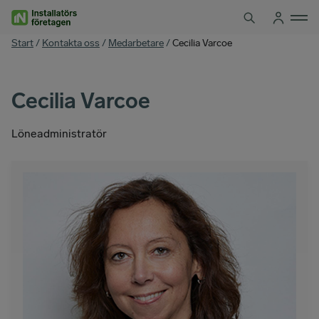
Hoppa
till
innehåll
You
Start
/
Kontakta oss
/
Medarbetare
/
Cecilia Varcoe
are
here
Cecilia Varcoe
Löneadministratör