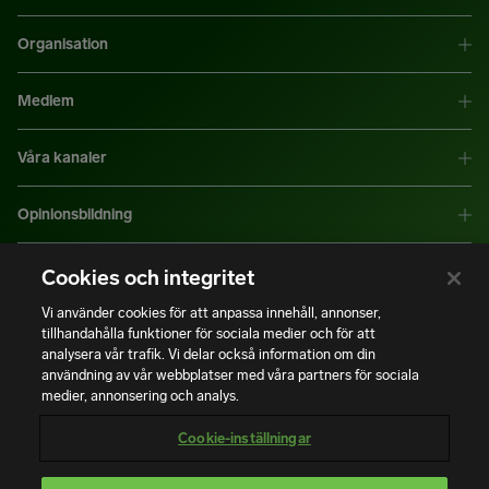
Organisation
Medlem
Våra kanaler
Opinionsbildning
Mer information
Cookies och integritet
Vi använder cookies för att anpassa innehåll, annonser,
tillhandahålla funktioner för sociala medier och för att
|
|
Integritetspolicy
Användning av cookies
Bli medlem
analysera vår trafik. Vi delar också information om din
användning av vår webbplatser med våra partners för sociala
medier, annonsering och analys.
Copyright © Installatörsföretagen. Alla rättigheter förbehålls.
Cookie-inställningar