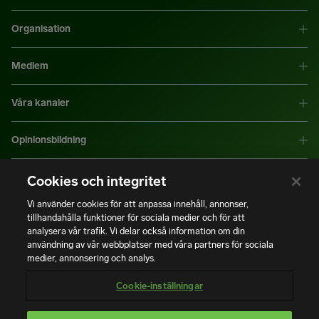
Organisation
Medlem
Våra kanaler
Opinionsbildning
Mer information
Cookies och integritet
Vi använder cookies för att anpassa innehåll, annonser,
tillhandahålla funktioner för sociala medier och för att
|
|
Integritetspolicy
Användning av cookies
Bli medlem
analysera vår trafik. Vi delar också information om din
användning av vår webbplatser med våra partners för sociala
medier, annonsering och analys.
Copyright © Installatörsföretagen. Alla rättigheter förbehålls.
Cookie-inställningar