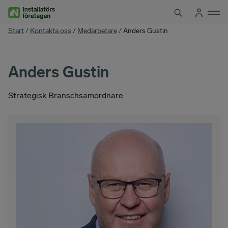
Hoppa
till
innehåll
You
Start
/
Kontakta oss
/
Medarbetare
/
Anders Gustin
are
here
Anders Gustin
Strategisk Branschsamordnare