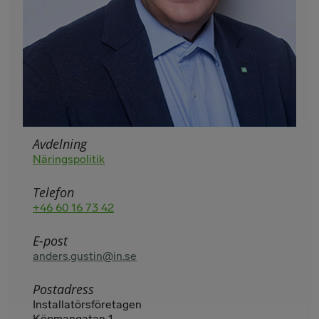
Avdelning
Näringspolitik
Telefon
+46 60 16 73 42
E-post
anders.gustin@in.se
Postadress
Installatörsföretagen
Köpmangatan 1