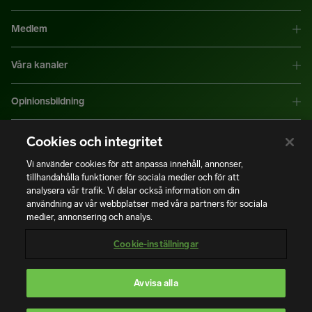
Medlem
Våra kanaler
Opinionsbildning
Mer information
Cookies och integritet
Vi använder cookies för att anpassa innehåll, annonser,
tillhandahålla funktioner för sociala medier och för att
|
|
Integritetspolicy
Användning av cookies
Bli medlem
analysera vår trafik. Vi delar också information om din
användning av vår webbplatser med våra partners för sociala
medier, annonsering och analys.
Copyright © Installatörsföretagen. Alla rättigheter förbehålls.
Cookie-inställningar
Avvisa alla
En del av