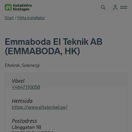
Hoppa
till
innehåll
You
Start
/
Hitta installatör
are
here
Emmaboda El Teknik AB
(EMMABODA, HK)
Elteknik, Solenergi
Växel
+4647110058
Hemsida
https://www.elteknikel.se/
Postadress
Långgatan 1B