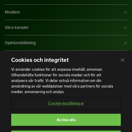
Medlem
Våra kanaler
Opinionsbildning
Mer information
Cookies och integritet
Vi använder cookies för att anpassa innehåll, annonser,
tillhandahålla funktioner för sociala medier och för att
|
|
Integritetspolicy
Användning av cookies
Bli medlem
analysera vår trafik. Vi delar också information om din
användning av vår webbplatser med våra partners för sociala
medier, annonsering och analys.
Copyright © Installatörsföretagen. Alla rättigheter förbehålls.
Cookie-inställningar
Avvisa alla
En del av