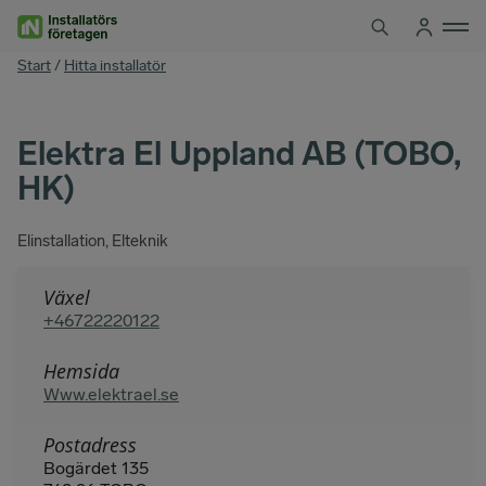
Hoppa
till
innehåll
You
Start
/
Hitta installatör
are
here
Elektra El Uppland AB (TOBO,
HK)
Elinstallation, Elteknik
Växel
+46722220122
Hemsida
Www.elektrael.se
Postadress
Bogärdet 135