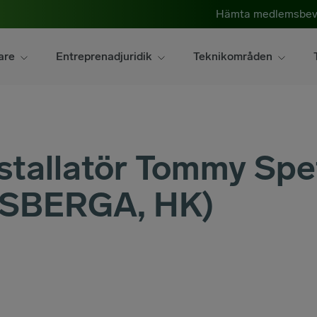
Hämta medlemsbev
are
Entreprenadjuridik
Teknikområden
nstallatör Tommy Spe
RSBERGA, HK)