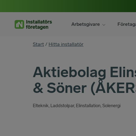
Hoppa
till
innehåll
Arbetsgivare
Företag
You
Start
/
Hitta installatör
are
here
Aktiebolag Eli
& Söner (ÅKE
Elteknik, Laddstolpar, Elinstallation, Solenergi