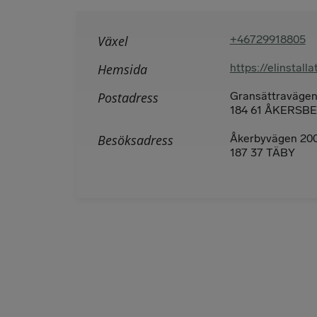
Växel
+46729918805
Hemsida
https://elinstal
Postadress
Gransättravägen
184 61 ÅKERSB
Besöksadress
Åkerbyvägen 200
187 37 TÄBY