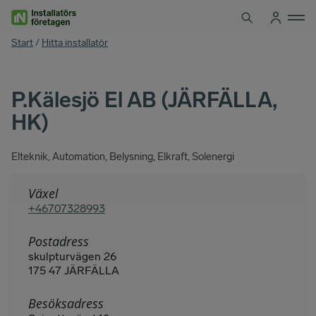
Hoppa
till
innehåll
You
Start
/
Hitta installatör
are
here
P.Kälesjö El AB (JÄRFÄLLA,
HK)
Elteknik, Automation, Belysning, Elkraft, Solenergi
Växel
+46707328993
Postadress
skulpturvägen 26
175 47 JÄRFÄLLA
Besöksadress