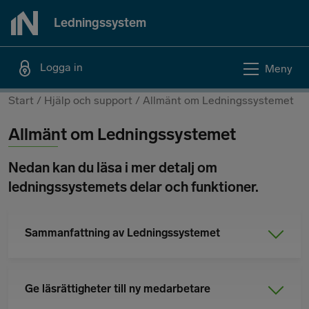
Hoppa
Ledningssystem
till
innehåll
Logga in
Meny
You
Start
/
Hjälp och support
/
Allmänt om Ledningssystemet
are
Allmänt om Ledningssystemet
here
Nedan kan du läsa i mer detalj om
ledningssystemets delar och funktioner.
Sammanfattning av Ledningssystemet
Ge läsrättigheter till ny medarbetare