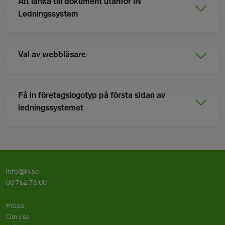
Att länka till dokument utanför lN
Ledningssystem
Val av webbläsare
Få in företagslogotyp på första sidan av
ledningssystemet
info@in.se
08 762 76 00
Press
Om oss