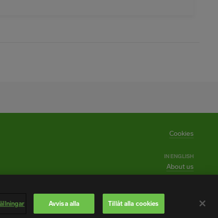
Cookies
IN ENGLISH
About us
En del av Svenskt Näringsliv
ällningar
Avvisa alla
Tillåt alla cookies