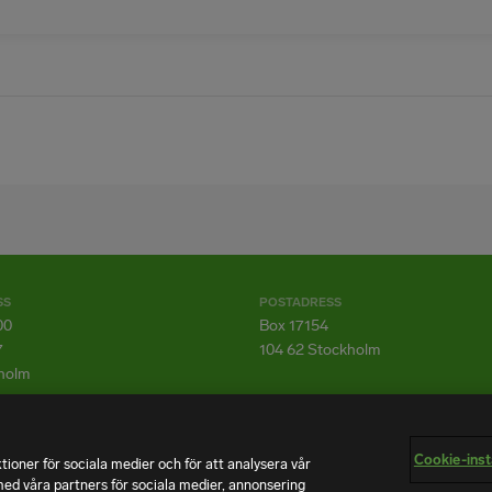
SS
POSTADRESS
00
Box 17154
7
104 62 Stockholm
holm
Cookie-inst
ktioner för sociala medier och för att analysera vår
med våra partners för sociala medier, annonsering