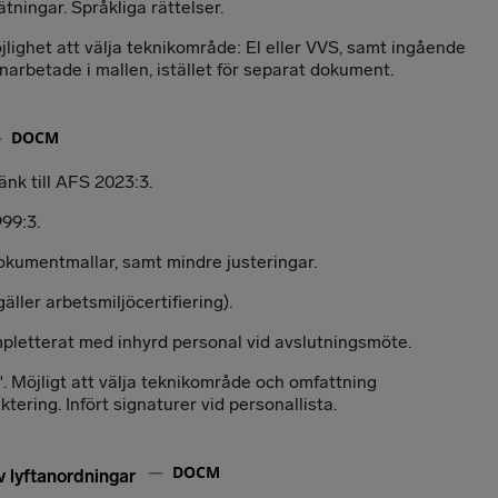
tningar. Språkliga rättelser.
ighet att välja teknikområde: El eller VVS, samt ingående
inarbetade i mallen, istället för separat dokument.
DOCM
nk till AFS 2023:3.
99:3.
 Dokumentmallar, samt mindre justeringar.
äller arbetsmiljöcertifiering).
pletterat med inhyrd personal vid avslutningsmöte.
 Möjligt att välja teknikområde och omfattning
tering. Infört signaturer vid personallista.
DOCM
v lyftanordningar