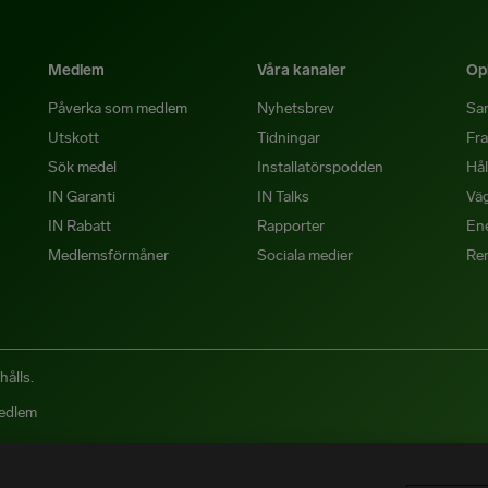
Medlem
Våra kanaler
Opi
Påverka som medlem
Nyhetsbrev
Sa
Utskott
Tidningar
Fra
Sök medel
Installatörspodden
Hål
IN Garanti
IN Talks
Väg
IN Rabatt
Rapporter
Ene
Medlemsförmåner
Sociala medier
Re
hålls.
medlem