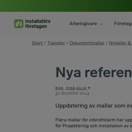
Hoppa
till
innehåll
Arbetsgivare
Företag
You
Start
/
Tjänster
/
Dokumentmallar
/
Nyheter &
are
here
Nya referen
BAS
,
VISA ALLA
30 december 2024
Uppdatering av mallar som inne
Flera mallar för inbrottslarm har up
för Projektering och installation av 