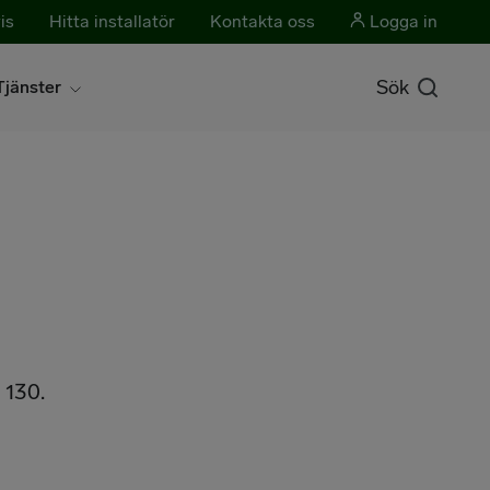
is
Hitta installatör
Kontakta oss
Logga in
Sök
Tjänster
 130.