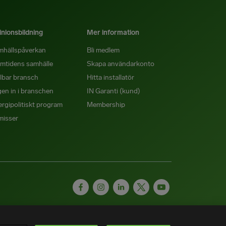
nionsbildning
Mer information
mhällspåverkan
Bli medlem
mtidens samhälle
Skapa användarkonto
lbar bransch
Hitta installatör
en in i branschen
IN Garanti (kund)
rgipolitiskt program
Membership
misser