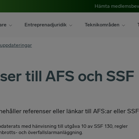
Hämta medlemsbev
are
Entreprenadjuridik
Teknikområden
 uppdateringar
ser till AFS och SSF
håller referenser eller länkar till AFS:ar eller SSF
pdaterats med hänvisning till utgåva 10 av SSF 130, regler
inbrotts- och överfallslarmanläggning.