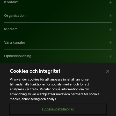
Kontakt
Organisation
Medlem
Våra kanaler
Opinionsbildning
Mer information
Cookies och integritet
Vi använder cookies för att anpassa innehåll, annonser,
tillhandahålla funktioner för sociala medier och för att
|
|
Integritetspolicy
Användning av cookies
Bli medlem
analysera vår trafik. Vi delar också information om din
användning av vår webbplatser med våra partners för sociala
medier, annonsering och analys.
Copyright © Installatörsföretagen. Alla rättigheter förbehålls.
Cookie-inställningar