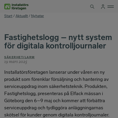
Hoppa
till
innehåll
You
Start
/
Aktuellt
/
Nyheter
are
here
Fastighetslogg – nytt system
för digitala kontrolljournaler
SÄKERHET/LARM
19 mars 2025
Installatörsföretagen lanserar under våren en ny
produkt som förenklar försäljning och hantering av
serviceuppdrag inom säkerhetsteknik. Produkten,
Fastighetslogg, presenteras på Elfack mässan i
Göteborg den 6–9 maj och kommer att förbättra
serviceuppdrag och tydliggöra anläggningarnas
skötsel för kunder genom digitala kontrolljournaler.